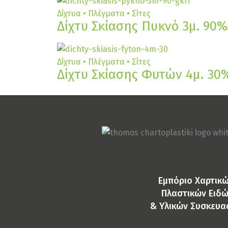
Δίχτυα • Πλέγματα • Σίτες
Δίχτυ Σκίασης Πυκνό 3μ. 90%
Δίχτυα • Πλέγματα • Σίτες
Δίχτυ Σκίασης Φυτών 4μ. 30
Eμπόριο Χαρτικώ
Πλαστικών Ειδ
& Yλικών Συσκευα