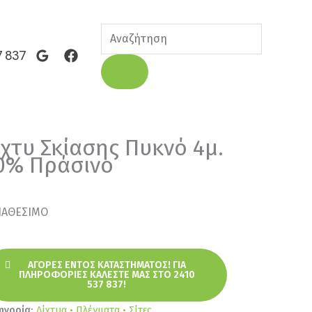
Products
search
7 837
ίχτυ Σκίασης Πυκνό 4μ.
0% Πράσινο
ΙΑΘΕΣΙΜΟ
ΑΓΟΡΈΣ ΕΝΤΌΣ ΚΑΤΑΣΤΉΜΑΤΟΣ! ΓΙΑ
ΠΛΗΡΟΦΟΡΊΕΣ ΚΑΛΈΣΤΕ ΜΑΣ ΣΤΟ 2410
537 837!
ηγορία:
Δίχτυα • Πλέγματα • Σίτες