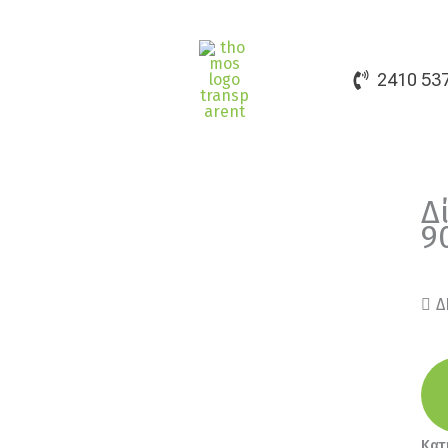
2410 53
Δ
9
Δ
Κατ