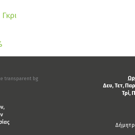
 Γκρι
%
Ωρ
Δευ, Τετ, Παρ
Τρί, 
ν,
ών
σίας
Δήμητρα