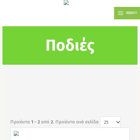
Μετάβαση
MAIN
στο
ΜΕΝΟΥ
MENU
περιεχόμενο
Ποδιές
Προϊόντα
1 - 2
από
2
. Προϊόντα ανά σελίδα