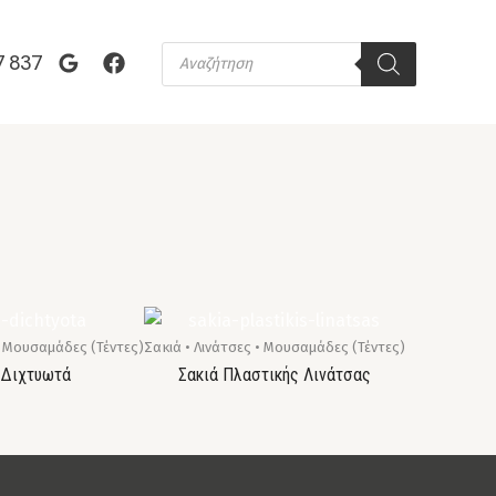
Products
7 837
search
)
• Μουσαμάδες (Τέντες)
Σακιά • Λινάτσες • Μουσαμάδες (Τέντες)
 Διχτυωτά
Σακιά Πλαστικής Λινάτσας