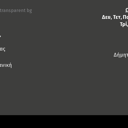
Ω
Δευ, Τετ, Π
Τρί
,
ας
Δήμητ
ανική