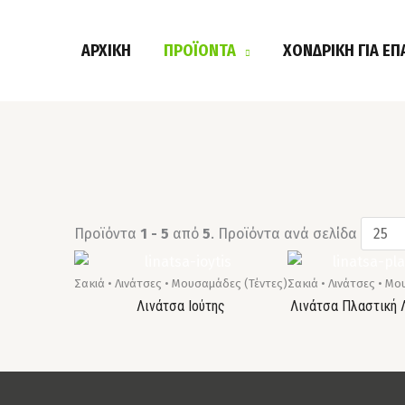
Μετάβαση
στο
ΑΡΧΙΚΗ
ΠΡΟΪΟΝΤΑ
ΧΟΝΔΡΙΚΗ ΓΙΑ ΕΠ
περιεχόμενο
Προϊόντα
1 - 5
από
5
. Προϊόντα ανά σελίδα
Σακιά • Λινάτσες • Μουσαμάδες (Τέντες)
Σακιά • Λινάτσες • Μ
Λινάτσα Ιούτης
Λινάτσα Πλαστική Λ