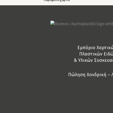
Eμπόριο Χαρτικ
Πλαστικών Ειδ
& Yλικών Συσκευα
Πώληση Χονδρική – 