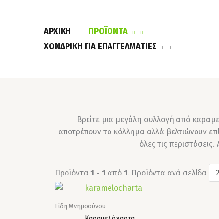
Μετάβαση
στο
περιεχόμενο
ΑΡΧΙΚΗ
ΠΡΟΪΟΝΤΑ
ΧΟΝΔΡΙΚΉ ΓΙΑ ΕΠΑΓΓΕΛΜΑΤΊΕΣ
Βρείτε μια μεγάλη συλλογή από καραμε
αποτρέπουν το κόλλημα αλλά βελτιώνουν επίσ
όλες τις περιστάσεις
Προϊόντα
1 - 1
από
1
. Προϊόντα ανά σελίδα
Είδη Μνημοσύνου
Καραμελόχαρτα