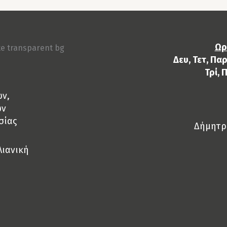
Ωρ
Δευ, Τετ, Παρ
Τρί, 
ών,
ών
σίας
Δήμητρα
Λιανική