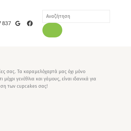
Products
search
7 837
ες σας. Τα καραμελόχαρτά μας όχι μόνο
έχρι γενέθλια και γάμους, είναι ιδανικά για
ιση των cupcakes σας!