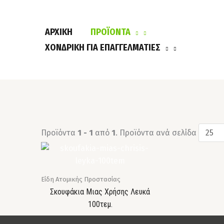
Μετάβαση
στο
περιεχόμενο
ΑΡΧΙΚΗ
ΠΡΟΪΟΝΤΑ
ΧΟΝΔΡΙΚΉ ΓΙΑ ΕΠΑΓΓΕΛΜΑΤΊΕΣ
Προϊόντα
1 - 1
από
1
. Προϊόντα ανά σελίδα
Είδη Ατομικής Προστασίας
Σκουφάκια Μιας Χρήσης Λευκά
100τεμ.