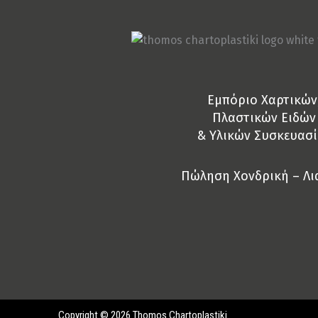
Eμπόριο Χαρτικών
Πλαστικών Ειδών
& Yλικών Συσκευασί
Πώληση Χονδρική – Λι
Copyright © 2026 Thomos Chartoplastiki