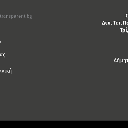
Ω
Δευ, Τετ, Π
Τρί
,
ας
Δήμητ
ανική