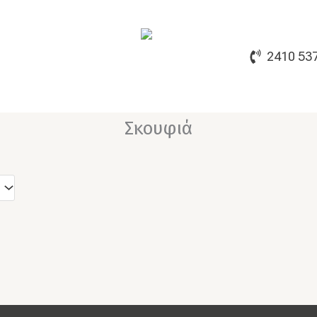
2410 53
Σκουφιά