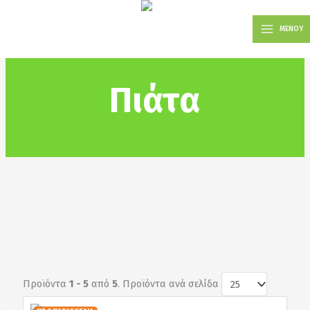
Μετάβαση
MAIN
στο
ΜΕΝΟΥ
MENU
περιεχόμενο
Πιάτα
Προϊόντα
1 - 5
από
5
. Προϊόντα ανά σελίδα