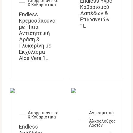
Endless Υγρό
Απορρυπαντικά
& Καθαριστικά
Καθαρισμού
Δαπέδων &
Endless
Επιφανειών
Κρεμοσάπουνο
1L
με Ήπια
Αντισηπτική
Δράση &
Γλυκερίνη με
Εκχύλισμα
Aloe Vera 1L
Απορρυπαντικά
Αντισηπτικά
& Καθαριστικά
-
Αλκοολούχος
Λοσιόν
Endless
AntiStatic