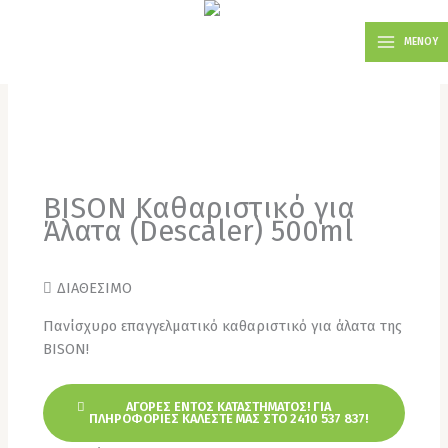
Μετάβαση
MAIN
στο
ΜΕΝΟΥ
MENU
περιεχόμενο
BISON Καθαριστικό για
Άλατα (Descaler) 500ml
ΔΙΑΘΕΣΙΜΟ
Πανίσχυρο επαγγελματικό καθαριστικό για άλατα της
BISON!
ΑΓΟΡΈΣ ΕΝΤΌΣ ΚΑΤΑΣΤΉΜΑΤΟΣ! ΓΙΑ
ΠΛΗΡΟΦΟΡΊΕΣ ΚΑΛΈΣΤΕ ΜΑΣ ΣΤΟ 2410 537 837!