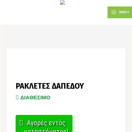
Μετάβαση
MAIN
στο
ΜΕΝΟΥ
MENU
περιεχόμενο
ΡΑΚΛΈΤΕΣ ΔΑΠΈΔΟΥ
ΔΙΑΘΕΣΙΜΟ
Αγορές εντός
καταστήματος!