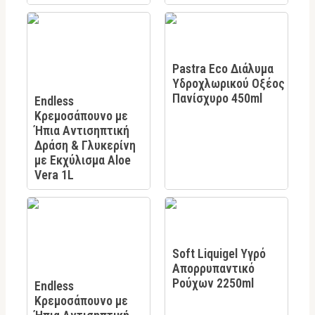
Pastra Eco Διάλυμα
Υδροχλωρικού Οξέος
Πανίσχυρο 450ml
Endless
Κρεμοσάπουνο με
Ήπια Αντισηπτική
Δράση & Γλυκερίνη
με Εκχύλισμα Aloe
Vera 1L
Soft Liquigel Υγρό
Απορρυπαντικό
Ρούχων 2250ml
Endless
Κρεμοσάπουνο με