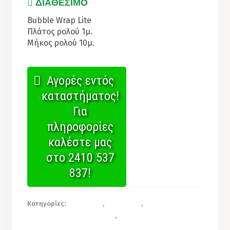
ΔΙΑΘΕΣΙΜΟ
Bubble Wrap Lite
Πλάτος ρολού 1μ.
Μήκος ρολού 10μ.
Αγορές εντός
καταστήματος!
Για
πληροφορίες
καλέστε μας
στο 2410 537
837!
Κατηγορίες:
Αεροστρώμ
,
Αεροστρώμ
,
Είδη
Συσκευασίας & Μετακόμισης
,
Νάυλον & Ρολά