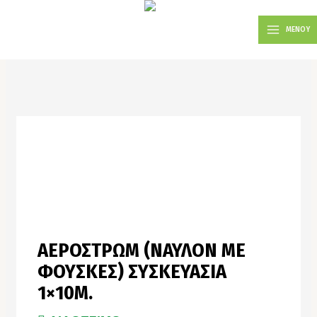
Μετάβαση
MAIN
στο
ΜΕΝΟΥ
MENU
περιεχόμενο
ΑΕΡΟΣΤΡΩΜ (ΝΑΥΛΟΝ ΜΕ
ΦΟΥΣΚΕΣ) ΣΥΣΚΕΥΑΣΙΑ
1×10Μ.