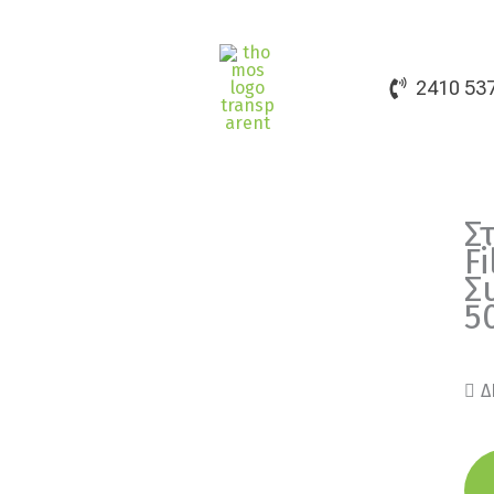
2410 53
Σ
F
Σ
5
Δ