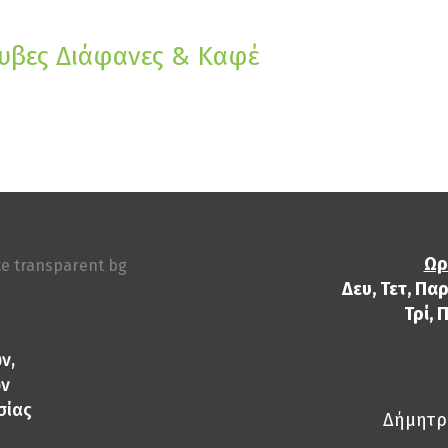
ρυβες Διάφανες & Καφέ
Ωρ
Δευ, Τετ, Παρ
Τρί, 
ν,
ών
σίας
Δήμητρα