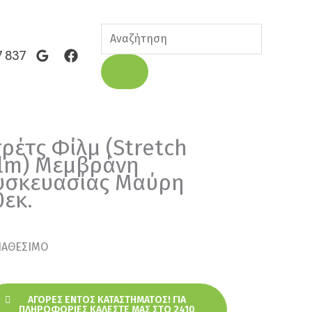
Products
search
7 837
τρέτς Φίλμ (Stretch
ilm) Μεμβράνη
υσκευασίας Μαύρη
0εκ.
ΙΑΘΕΣΙΜΟ
ΑΓΟΡΈΣ ΕΝΤΌΣ ΚΑΤΑΣΤΉΜΑΤΟΣ! ΓΙΑ
ΠΛΗΡΟΦΟΡΊΕΣ ΚΑΛΈΣΤΕ ΜΑΣ ΣΤΟ 2410