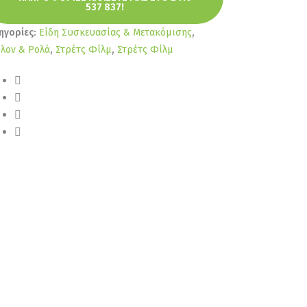
537 837!
ηγορίες:
Είδη Συσκευασίας & Μετακόμισης
,
λον & Ρολά
,
Στρέτς Φίλμ
,
Στρέτς Φίλμ