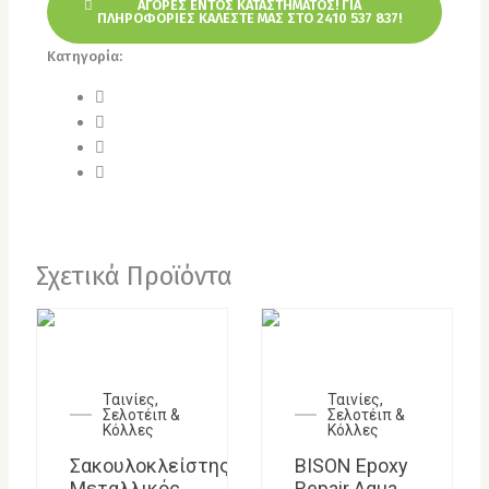
ΑΓΟΡΕΣ ΕΝΤΟΣ ΚΑΤΑΣΤΗΜΑΤΟΣ! ΓΙΑ
ΠΛΗΡΟΦΟΡΙΕΣ ΚΑΛΕΣΤΕ ΜΑΣ ΣΤΟ 2410 537 837!
Κατηγορία:
Ταινίες, Σελοτέιπ & Κόλλες
Σχετικά Προϊόντα
Ταινίες,
Ταινίες,
Σελοτέιπ &
Σελοτέιπ &
Κόλλες
Κόλλες
Σακουλοκλείστης
BISON Epoxy
Μεταλλικός
Repair Aqua