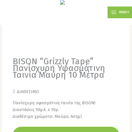
Μετάβαση
MAIN
στο
ΜΕΝΟΥ
MENU
περιεχόμενο
BISON “Grizzly Tape”
Πανίσχυρη Υφασμάτινη
Ταινία Μαύρη 10 Μέτρα
ΔΙΑΘΕΣΙΜΟ
Πανίσχυρη υφασμάτινη ταινία της BISON!
Διαστάσεις 50χιλ. x 10μ.
Διαθέσιμα χρώματα: Μαύρο, Ασημί