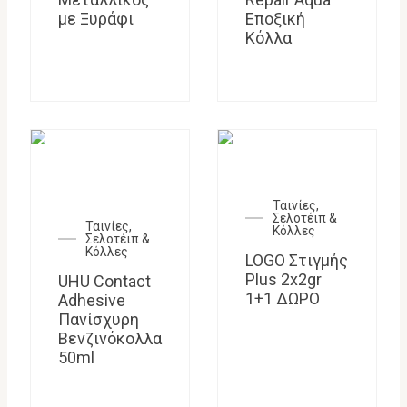
με Ξυράφι
Εποξική
Κόλλα
Ταινίες,
Σελοτέιπ &
Ταινίες,
Κόλλες
Σελοτέιπ &
Κόλλες
LOGO Στιγμής
Plus 2x2gr
UHU Contact
1+1 ΔΩΡΟ
Adhesive
Πανίσχυρη
Βενζινόκολλα
50ml