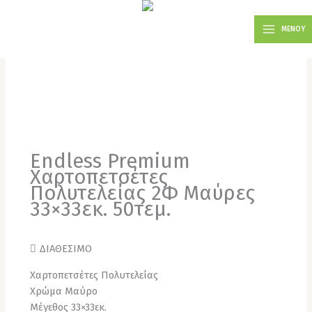
Μετάβαση
MAIN
στο
ΜΕΝΟΥ
MENU
περιεχόμενο
Endless Premium
Χαρτοπετσέτες
Πολυτελείας 2Φ Μαύρες
33×33εκ. 50τεμ.
ΔΙΑΘΕΣΙΜΟ
Χαρτοπετσέτες Πολυτελείας
Χρώμα Μαύρο
Μέγεθος 33×33εκ.