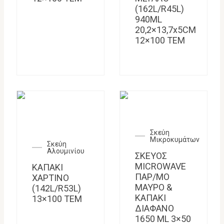
(162L/R45L)
940ML
20,2×13,7x5CM
12×100 TEM
Σκεύη
Μικροκυμάτων
Σκεύη
Αλουμινίου
ΣΚΕΥΟΣ
MICROWAVE
ΚΑΠΑΚΙ
ΠΑΡ/ΜΟ
ΧΑΡΤΙΝΟ
ΜΑΥΡΟ &
(142L/R53L)
ΚΑΠΑΚΙ
13×100 ΤΕΜ
ΔΙΑΦΑΝΟ
1650 ML 3×50