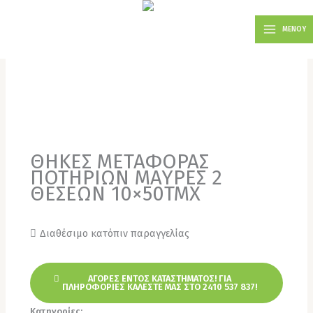
Μετάβαση
MAIN
στο
ΜΕΝΟΥ
MENU
περιεχόμενο
ΘΗΚΕΣ ΜΕΤΑΦΟΡΑΣ
ΠΟΤΗΡΙΩΝ ΜΑΥΡΕΣ 2
ΘΕΣΕΩΝ 10×50ΤΜΧ
Διαθέσιμο κατόπιν παραγγελίας
ΑΓΟΡΈΣ ΕΝΤΌΣ ΚΑΤΑΣΤΉΜΑΤΟΣ! ΓΙΑ
ΠΛΗΡΟΦΟΡΊΕΣ ΚΑΛΈΣΤΕ ΜΑΣ ΣΤΟ 2410 537 837!
Κατηγορίες:
Ποτήρια
,
Χονδρική για επαγγελματίες