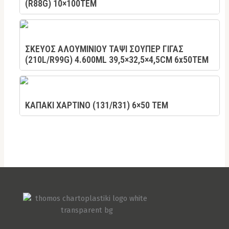
(R88G) 10×100ΤΕΜ
ΣΚΕΥΟΣ ΑΛΟΥΜΙΝΙΟΥ ΤΑΨΙ ΣΟΥΠΕΡ ΓΙΓΑΣ
(210L/R99G) 4.600ML 39,5×32,5×4,5CM 6x50TEM
ΚΑΠΑΚΙ ΧΑΡΤΙΝΟ (131/R31) 6×50 TEM