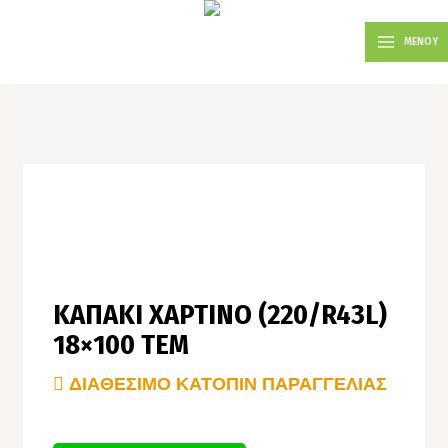
Μετάβαση
MAIN
στο
ΜΕΝΟΥ
MENU
περιεχόμενο
KAΠΑΚΙ ΧΑΡΤΙΝΟ (220/R43L)
18×100 TEM
ΔΙΑΘΈΣΙΜΟ ΚΑΤΌΠΙΝ ΠΑΡΑΓΓΕΛΊΑΣ