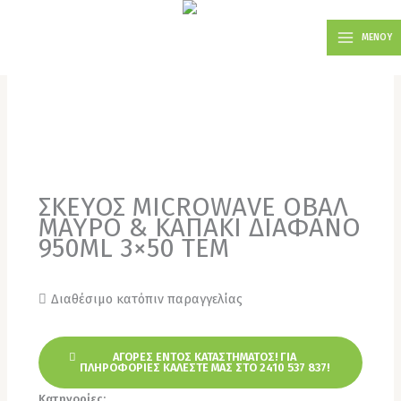
Μετάβαση
MAIN
στο
ΜΕΝΟΥ
MENU
περιεχόμενο
ΣΚΕΥΟΣ MICROWAVE ΟΒΑΛ
ΜΑΥΡΟ & ΚΑΠΑΚΙ ΔΙΑΦΑΝΟ
950ML 3×50 TEM
Διαθέσιμο κατόπιν παραγγελίας
ΑΓΟΡΕΣ ΕΝΤΟΣ ΚΑΤΑΣΤΗΜΑΤΟΣ! ΓΙΑ
ΠΛΗΡΟΦΟΡΙΕΣ ΚΑΛΕΣΤΕ ΜΑΣ ΣΤΟ 2410 537 837!
Κατηγορίες:
Σκεύη Μικροκυμάτων
,
Χονδρική για