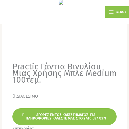
Μετάβαση
MAIN
στο
ΜΕΝΟΥ
MENU
περιεχόμενο
Practic Γάντια Βινυλίου
Μιας Χρήσης Μπλε Medium
100τεμ.
ΔΙΑΘΕΣΙΜΟ
ΑΓΟΡΕΣ ΕΝΤΟΣ ΚΑΤΑΣΤΗΜΑΤΟΣ! ΓΙΑ
ΠΛΗΡΟΦΟΡΙΕΣ ΚΑΛΕΣΤΕ ΜΑΣ ΣΤΟ 2410 537 837!
Κατηγορίες:
Γάντια
,
Είδη Ατομικής Προστασίας
,
Είδη