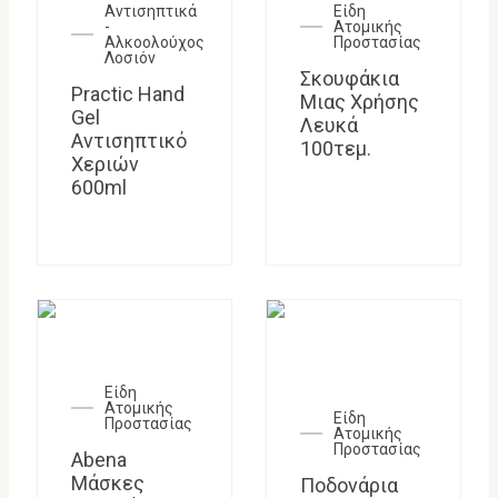
Αντισηπτικά
Είδη
-
Ατομικής
Αλκοολούχος
Προστασίας
Λοσιόν
Σκουφάκια
Practic Hand
Μιας Χρήσης
Gel
Λευκά
Αντισηπτικό
100τεμ.
Χεριών
600ml
Είδη
Ατομικής
Είδη
Προστασίας
Ατομικής
Προστασίας
Abena
Μάσκες
Ποδονάρια