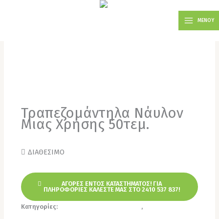
Μετάβαση
MAIN
στο
ΜΕΝΟΥ
MENU
περιεχόμενο
Τραπεζομάντηλα Νάυλον
Μιας Χρήσης 50τεμ.
ΔΙΑΘΕΣΙΜΟ
ΑΓΟΡΕΣ ΕΝΤΟΣ ΚΑΤΑΣΤΗΜΑΤΟΣ! ΓΙΑ
ΠΛΗΡΟΦΟΡΙΕΣ ΚΑΛΕΣΤΕ ΜΑΣ ΣΤΟ 2410 537 837!
Κατηγορίες:
Είδη Συσκευασίας Τροφίμων
,
Τραπεζομάντηλα Μιας Χρήσης