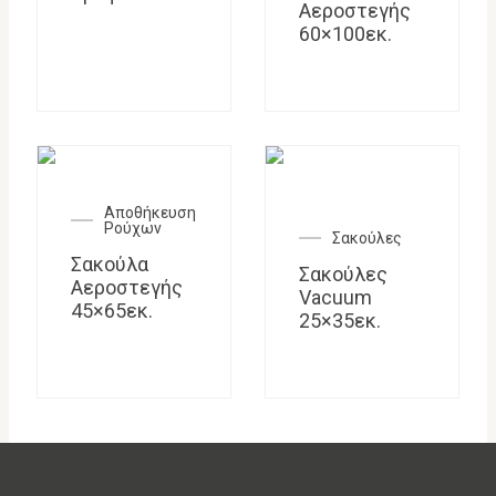
Αεροστεγής
60×100εκ.
Αποθήκευση
Ρούχων
Σακούλες
Σακούλα
Σακούλες
Αεροστεγής
Vacuum
45×65εκ.
25×35εκ.