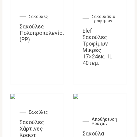
Σακούλες
Σακουλάκια
Τροφίμων
Σακούλες
Elef
Πολυπροπυλενίου
Σακούλες
(PP)
Τροφίμων
Μικρές
17×24εκ. 1L
40τεμ.
Σακούλες
Αποθήκευση
Σακούλες
Ρούχων
Χάρτινες
Σακούλα
Κραφτ