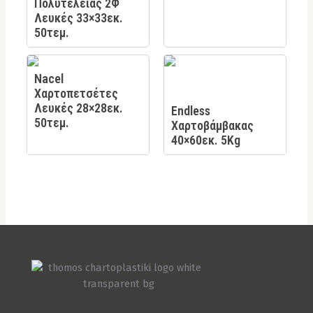
Πολυτελείας 2Φ
Λευκές 33×33εκ.
50τεμ.
Nacel
Χαρτοπετσέτες
Λευκές 28×28εκ.
Endless
50τεμ.
Χαρτοβάμβακας
40×60εκ. 5Kg