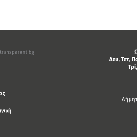
ERICAN STYLE ΜΑΥΡΟ & ΚΑΠΑΚΙ ΔΙΑΦ
Ω
Δευ, Τετ, Π
Τρί
ας
Δήμητ
ανική