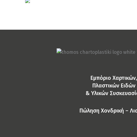
Σκεύη Μικροκυμάτων
ΣΚΕΥΟΣ MICROWAVE ΠΑΡ/ΜΟ AM
Eμπόριο Χαρτικών,
Πλαστικών Ειδών
& Yλικών Συσκευασί
Πώληση Χονδρική – Λι