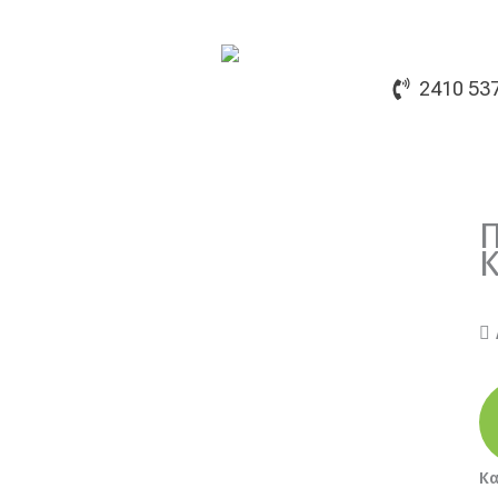
2410 53
Π
K
Κα