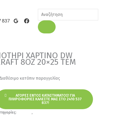
Products
search
7 837
ΟΤΗΡΙ ΧΑΡΤΙΝΟ DW
RAFT 8OZ 20×25 ΤΕΜ
Διαθέσιμο κατόπιν παραγγελίας
ΑΓΟΡΈΣ ΕΝΤΌΣ ΚΑΤΑΣΤΉΜΑΤΟΣ! ΓΙΑ
ΠΛΗΡΟΦΟΡΊΕΣ ΚΑΛΈΣΤΕ ΜΑΣ ΣΤΟ 2410 537
837!
τηγορίες:
Ποτήρια
,
Χονδρική για επαγγελματίες