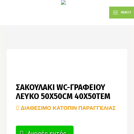
Μετάβαση
MAIN
στο
ΜΕΝΟΥ
MENU
περιεχόμενο
ΣΑΚΟΥΛΑΚΙ WC-ΓΡΑΦΕΙΟΥ
ΛΕΥΚΟ 50X50CM 40X50TEM
ΔΙΑΘΈΣΙΜΟ ΚΑΤΌΠΙΝ ΠΑΡΑΓΓΕΛΊΑΣ
Αγορές εντός