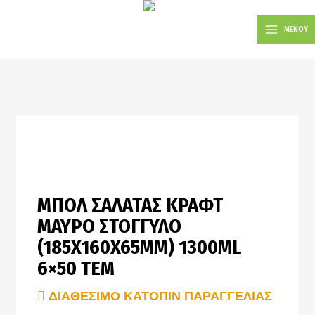
Μετάβαση
MAIN
στο
ΜΕΝΟΥ
MENU
περιεχόμενο
ΜΠΟΛ ΣΑΛΑΤΑΣ ΚΡΑΦΤ
ΜΑΥΡΟ ΣΤΟΓΓΥΛΟ
(185X160X65MM) 1300ML
6×50 TEM
ΔΙΑΘΈΣΙΜΟ ΚΑΤΌΠΙΝ ΠΑΡΑΓΓΕΛΊΑΣ