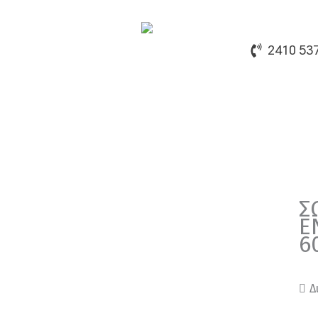
2410 53
Σ
Ε
6
Δ