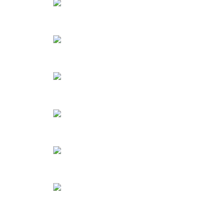
Σκεύη Μικροκυμάτων
ΣΚΕΥΟΣ MICROWAVE ΠΑΡ/ΜΟ 
Σκεύη Μικροκυμάτων
ΣΚΕΥΟΣ MICROWAVE ΠΑΡ/ΜΟ 
Σκεύη Μικροκυμάτων
ΣΚΕΥΟΣ MICROWAVE ΠΑΡ/ΜΟ 
Σκεύη Αλουμινίου
ΣΚΕΥΟΣ HEAVY DUTΥ ΦΟΡΜΑ 
Σκεύη Αλουμινίου
ΣΚΕΥΟΣ ΑΛΟΥΜΙΝΙΟΥ ΤΑΨΙ ΣΟΥ
Σκεύη Αλουμινίου
ΣΚΕΥΟΣ HEAVY DUTY ΑΛΟΥΜΙΝΙ