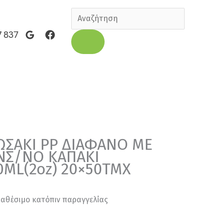
Products
search
7 837
ΩΣΑΚΙ PP ΔΙΑΦΑΝΟ ΜΕ
ΝΣ/ΝΟ ΚΑΠΑΚΙ
0ML(2oz) 20×50ΤΜΧ
ιαθέσιμο κατόπιν παραγγελίας