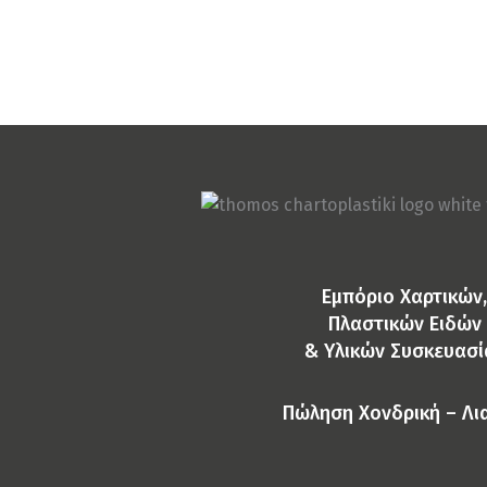
Eμπόριο Χαρτικών,
Πλαστικών Ειδών
& Yλικών Συσκευασί
Πώληση Χονδρική – Λι