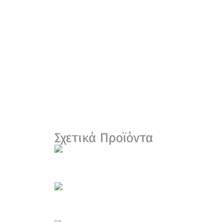
Σχετικά Προϊόντα
Σκεύη Αλουμινίου
ΣΚΕΥΟΣ ΑΛΟΥΜΙΝΙΟΥ ΣΟΥΒΛΑΚΙ
Σκεύη Μικροκυμάτων
ΣΚΕΥΟΣ MICROWAVE ΠΑΡ/ΜΟ 