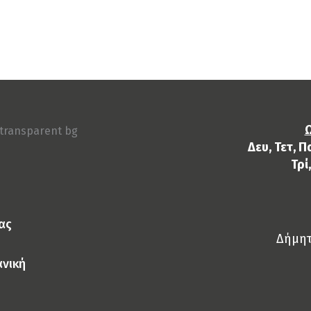
Ω
Δευ, Τετ, Π
Τρί
ας
Δήμητ
ανική