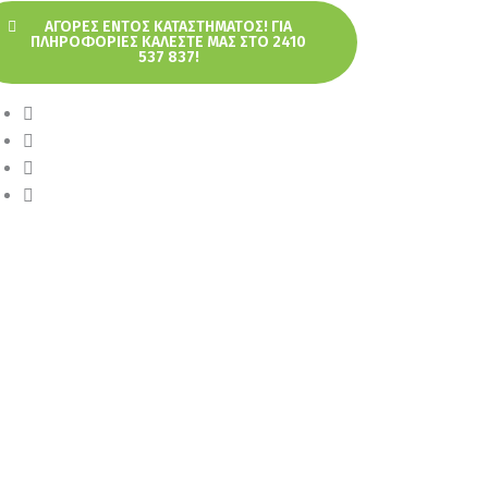
ΑΓΟΡΈΣ ΕΝΤΌΣ ΚΑΤΑΣΤΉΜΑΤΟΣ! ΓΙΑ
ΠΛΗΡΟΦΟΡΊΕΣ ΚΑΛΈΣΤΕ ΜΑΣ ΣΤΟ 2410
537 837!
4,5×4,5CM 12×100 TEM
×50 TEM