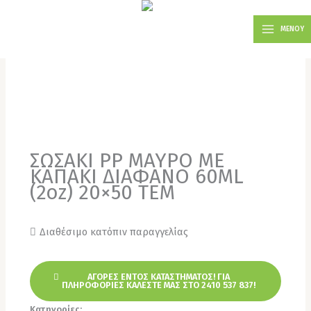
Μετάβαση
MAIN
στο
ΜΕΝΟΥ
MENU
περιεχόμενο
ΣΩΣΑΚΙ PP ΜΑΥΡΟ ΜΕ
ΚΑΠΑΚΙ ΔΙΑΦΑΝΟ 60ML
(2oz) 20×50 TEM
Διαθέσιμο κατόπιν παραγγελίας
ΑΓΟΡΕΣ ΕΝΤΟΣ ΚΑΤΑΣΤΗΜΑΤΟΣ! ΓΙΑ
ΠΛΗΡΟΦΟΡΙΕΣ ΚΑΛΕΣΤΕ ΜΑΣ ΣΤΟ 2410 537 837!
Κατηγορίες:
Σωσάκια
,
Χονδρική για επαγγελματίες