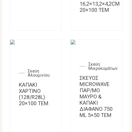
16,2×13,2×4,2CM
20×100 TEM
Σκεύη
Μικροκυμάτων
Σκεύη
Αλουμινίου
ΣΚΕΥΟΣ
MICROWAVE
KAΠΑΚΙ
ΠΑΡ/ΜΟ
ΧΑΡΤΙΝΟ
ΜΑΥΡΟ &
(128/R28L)
ΚΑΠΑΚΙ
20×100 ΤΕΜ
ΔΙΑΦΑΝΟ 750
ML 5×50 TEM