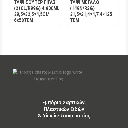
ΤΑΨΙ ΣΟΥΠΕΡ ΓΙΓΑΣ
ΤΑΨΙ ΜΕΓΑΛΟ
(210L/R99G) 4.600ML
(149Ν/R2G)
39,5×32,5×4,5CM
31,5×21,4×4,7 4×125
6x50TEM
ΤΕΜ
Eμπόριο Χαρτικών,
Πλαστικών Ειδών
& Yλικών Συσκευασίας